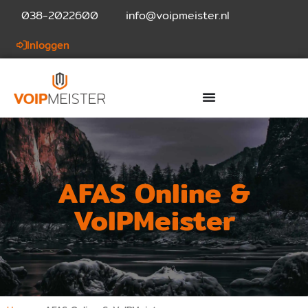
038-2022600
info@voipmeister.nl
Inloggen
AFAS Online &
VoIPMeister