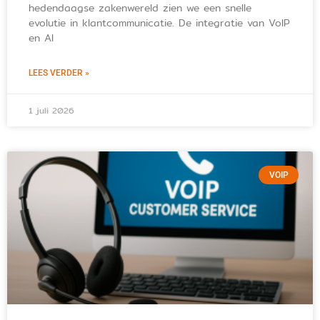
hedendaagse zakenwereld zien we een snelle
evolutie in klantcommunicatie. De integratie van VoIP
en AI
LEES VERDER »
1 juli 2026
VOIP