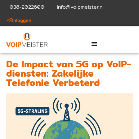
038-2022600
info@voipmeister.nl
Inloggen
De Impact van 5G op VoIP-
diensten: Zakelijke
Telefonie Verbeterd