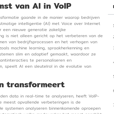
mst van AI in VoIP
nsformatie gaande in de manier waarop bedrijven
matige intelligentie (AI) met Voice over Internet
r een nieuwe generatie zakelijke
ng is niet alleen gericht op het verbeteren van de
jnen van bedrijfsprocessen en het verhogen van
 zoals machine learning, spraakherkenning en
ystemen slim en adaptief gemaakt, waardoor ze
antinteracties te personaliseren en
 speelt AI een sleutelrol in de evolutie van
n transformeert
en data in real-time te analyseren, heeft VoIP-
e meest opvallende verbeteringen is de
uurde systemen analyseren binnenkomende oproepen