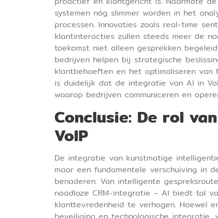
proactief en klantgericht is. Naarmate de
systemen nóg slimmer worden in het anal
processen. Innovaties zoals real-time se
klantinteracties zullen steeds meer de n
toekomst niet alleen gesprekken begeleidt
bedrijven helpen bij strategische beslissi
klantbehoeften en het optimaliseren van 
is duidelijk dat de integratie van AI in 
waarop bedrijven communiceren en opere
Conclusie: De rol van
VoIP
De integratie van kunstmatige intelligent
maar een fundamentele verschuiving in d
benaderen. Van intelligente gespreksrout
naadloze CRM-integratie – AI biedt tal v
klanttevredenheid te verhogen. Hoewel er
beveiliging en technologische integratie