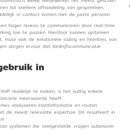
automatisch welke medewerker het meest geschikt
lleen tot snellere afhandeling van gesprekken,
dellijk in contact komen met de juiste persoon.
en hoger niveau te communiceren door real-time
erking toe te passen. Hierdoor kunnen systemen
t, maar ook de emotionele lading en intenties van
ngen zorgen ervoor dat bedrijfscommunicatie
gebruik in
oIP duidelijk te maken, is het nuttig enkele
concrete meerwaarde heeft.
ritmes analyseren klantinformatie en routen
 de meest relevante expertise. Dit resulteert in
ce.
k aan systemen die veelgestelde vragen autonoom