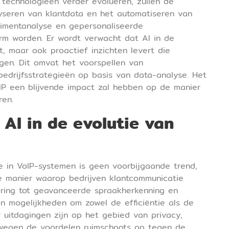
 technologieën verder evolueren, zullen de
yseren van klantdata en het automatiseren van
ntimentanalyse en gepersonaliseerde
orm worden. Er wordt verwacht dat AI in de
, maar ook proactief inzichten levert die
ngen. Dit omvat het voorspellen van
bedrijfsstrategieën op basis van data-analyse. Het
VoIP een blijvende impact zal hebben op de manier
ren.
 AI in de evolutie van
ie in VoIP-systemen is geen voorbijgaande trend,
e manier waarop bedrijven klantcommunicatie
ering tot geavanceerde spraakherkenning en
an mogelijkheden om zowel de efficiëntie als de
 uitdagingen zijn op het gebied van privacy,
, wegen de voordelen ruimschoots op tegen de