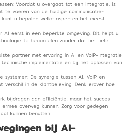
ssen: Voordat u overgaat tot een integratie, is
it te voeren van de huidige communicatie-
or kunt u bepalen welke aspecten het meest
er AI eerst in een beperkte omgeving. Dit helpt u
chnologie te beoordelen zonder dat het hele
uiste partner met ervaring in AI en VoIP-integratie
e technische implementatie en bij het oplossen van
e systemen: De synergie tussen AI, VoIP en
verschil in de klantbeleving. Denk erover hoe
rk bijdragen aan efficiëntie, maar het succes
s ermee overweg kunnen. Zorg voor gedegen
maal kunnen benutten.
egingen bij AI-