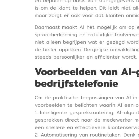
en bepalen op basis van klantgegevens 
is om de klant te helpen. Dit leidt niet a
maar zorgt er ook voor dat klanten onmid
Daarnaast maakt AI het mogelijk om op e
spraakherkenning en natuurlijke taalverw
niet alleen begrijpen wat er gezegd word
de beller oppikken. Dergelijke ontwikkeli
steeds persoonlijker en efficiënter wordt.
Voorbeelden van AI-
bedrijfstelefonie
Om de praktische toepassingen van AI in V
voorbeelden te belichten waarin AI een 
1. Intelligente gespreksroutering: AI-algo
gesprekken direct naar de medewerker met
een snellere en effectievere klantenservi
2. Automatisering van routinetaken: Den