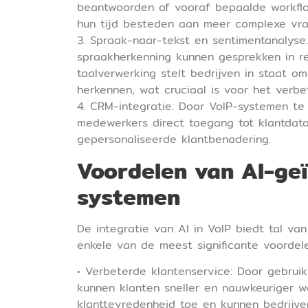
beantwoorden of vooraf bepaalde workflo
hun tijd besteden aan meer complexe vra
3. Spraak-naar-tekst en sentimentanalys
spraakherkenning kunnen gesprekken in re
taalverwerking stelt bedrijven in staat o
herkennen, wat cruciaal is voor het verbe
4. CRM-integratie: Door VoIP-systemen t
medewerkers direct toegang tot klantdata
gepersonaliseerde klantbenadering.
Voordelen van AI-ge
systemen
De integratie van AI in VoIP biedt tal va
enkele van de meest significante voordele
• Verbeterde klantenservice: Door gebruik
kunnen klanten sneller en nauwkeuriger 
klanttevredenheid toe en kunnen bedrijven