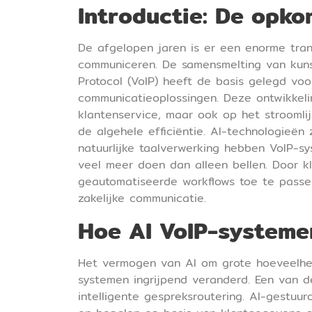
Introductie: De opko
De afgelopen jaren is er een enorme tra
communiceren. De samensmelting van kunst
Protocol (VoIP) heeft de basis gelegd voo
communicatieoplossingen. Deze ontwikkeli
klantenservice, maar ook op het stroomli
de algehele efficiëntie. AI-technologieën
natuurlijke taalverwerking hebben VoIP-s
veel meer doen dan alleen bellen. Door kl
geautomatiseerde workflows toe te passen,
zakelijke communicatie.
Hoe AI VoIP-systeme
Het vermogen van AI om grote hoeveelhed
systemen ingrijpend veranderd. Een van d
intelligente gespreksroutering. AI-gest