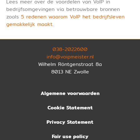
Lees meer over de voordelen van VoIP in
bedrijfsomgevingen via betrouwbare bronnen
zoals
5 redenen waarom VoIP het bedrijfsleven
gemakkelijk maakt
.
038-2022600
info@voipmeister.nl
Wilhelm Röntgenstraat 8a
8013 NE Zwolle
Algemene voorwaarden
Cookie Statement
Privacy Statement
Fair use policy