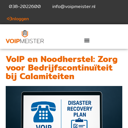
038-2022600
info@voipmeister.nl
Inloggen
VoIP en Noodherstel: Zorg
voor Bedrijfscontinuïteit
bij Calamiteiten