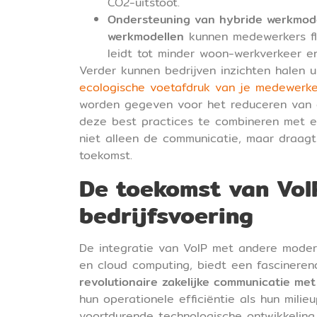
CO2-uitstoot.
Ondersteuning van hybride werkmode
werkmodellen
kunnen medewerkers fle
leidt tot minder woon-werkverkeer en
Verder kunnen bedrijven inzichten halen 
ecologische voetafdruk van je medewerker
worden gegeven voor het reduceren van 
deze best practices te combineren met e
niet alleen de communicatie, maar draag
toekomst.
De toekomst van VoI
bedrijfsvoering
De integratie van VoIP met andere modern
en cloud computing, biedt een fascineren
revolutionaire zakelijke communicatie met
hun operationele efficiëntie als hun milie
voortdurende technologische ontwikkeling