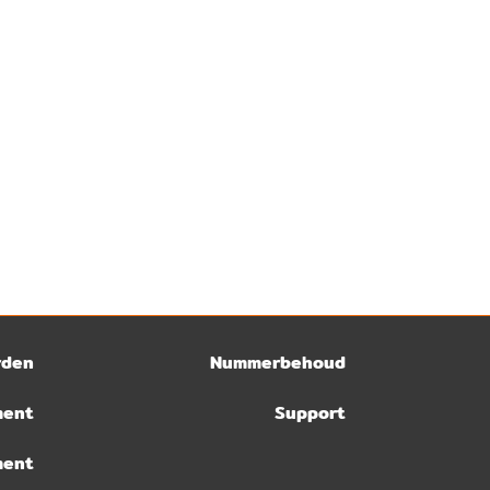
rden
Nummerbehoud
ment
Support
ment