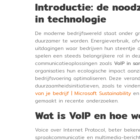
Introductie: de noo
in technologie
De moderne bedrijfswereld staat onder g
duurzamer te worden. Energieverbruik, af
uitdagingen waar bedrijven hun steentje 
spelen een steeds belangrijkere rol in de
communicatieoplossingen zoals
VoIP in s
organisaties hun ecologische impact aanzi
bedrijfsvoering optimaliseren. Deze verand
duurzaamheidsinitiatieven, zoals te vinden
van je bedrijf | Microsoft Sustainability
en 
gemaakt in recente onderzoeken.
Wat is VoIP en hoe w
Voice over Internet Protocol, beter bekend
spraakcommunicatie en multimedia-berichte