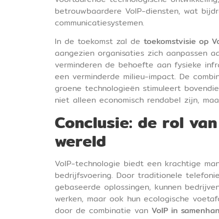
betrouwbaardere VoIP-diensten, wat bijd
communicatiesystemen.
In de toekomst zal de
toekomstvisie op V
aangezien organisaties zich aanpassen a
verminderen de behoefte aan fysieke infr
een verminderde milieu-impact. De combi
groene technologieën stimuleert bovendie
niet alleen economisch rendabel zijn, ma
Conclusie: de rol va
wereld
VoIP-technologie biedt een krachtige ma
bedrijfsvoering. Door traditionele telefon
gebaseerde oplossingen, kunnen bedrijven
werken, maar ook hun ecologische voetafd
door de combinatie van
VoIP in samenha