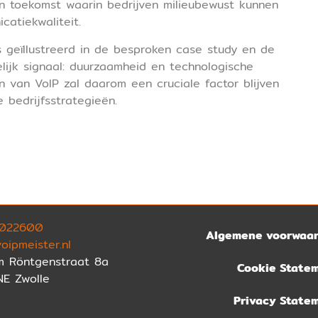
n toekomst waarin bedrijven milieubewust kunnen
atiekwaliteit.
 geïllustreerd in de besproken case study en de
lijk signaal: duurzaamheid en technologische
 van VoIP zal daarom een cruciale factor blijven
 bedrijfsstrategieën.
022600
Algemene voorwaa
oipmeister.nl
m Röntgenstraat 8a
Cookie State
NE Zwolle
Privacy State