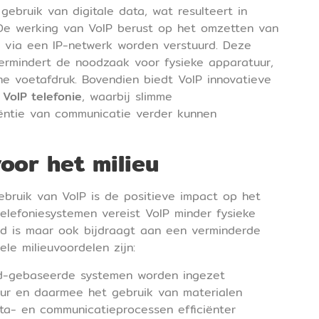
 gebruik van digitale data, wat resulteert in
. De werking van VoIP berust op het omzetten van
ie via een IP-netwerk worden verstuurd. Deze
ermindert de noodzaak voor fysieke apparatuur,
he voetafdruk. Bovendien biedt VoIP innovatieve
 VoIP telefonie
, waarbij slimme
ciëntie van communicatie verder kunnen
oor het milieu
bruik van VoIP is de positieve impact op het
 telefoniesystemen vereist VoIP minder fysieke
nd is maar ook bijdraagt aan een verminderde
le milieuvoordelen zijn:
ud-gebaseerde systemen worden ingezet
tuur en daarmee het gebruik van materialen
ta- en communicatieprocessen efficiënter