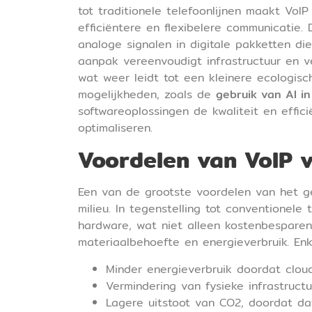
tot traditionele telefoonlijnen maakt VoIP
efficiëntere en flexibelere communicatie
analoge signalen in digitale pakketten d
aanpak vereenvoudigt infrastructuur en v
wat weer leidt tot een kleinere ecologisc
mogelijkheden, zoals de
gebruik van AI in
softwareoplossingen de kwaliteit en effi
optimaliseren.
Voordelen van VoIP v
Een van de grootste voordelen van het ge
milieu. In tegenstelling tot conventionele
hardware, wat niet alleen kostenbespare
materiaalbehoefte en energieverbruik. Enke
Minder energieverbruik doordat clo
Vermindering van fysieke infrastruc
Lagere uitstoot van CO2, doordat da