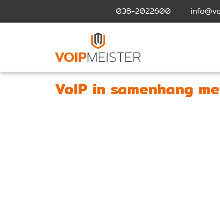
038-2022600
info@vo
VoIP in samenhang me