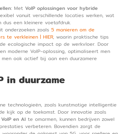
llen:
Met
VoIP oplossingen voor hybride
xibel vanuit verschillende locaties werken, wat
 dus een kleinere voetafdruk.
uit onderzoeken zoals
5 manieren om de
s te verkleinen | HIER
, waarin praktische tips
de ecologische impact op de werkvloer. Door
en moderne VoIP-oplossing, optimaliseert men
t men ook actief bij aan een duurzamere
P in duurzame
e technologieën, zoals kunstmatige intelligentie
de kijk op de toekomst. Door innovatie zoals
 VoIP en AI
te omarmen, kunnen bedrijven zowel
uprestaties verbeteren. Bovendien zorgt de
, waaronder de opkomst van 5G, voor snellere en